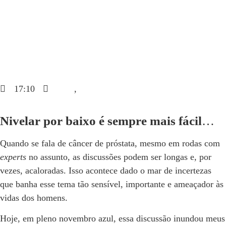
Dr. Daniel Hampl
outubro 29, 2023
17:10
Blog
,
Câncer de Próstata
Nivelar por baixo é sempre mais fácil
…
Quando se fala de câncer de próstata, mesmo em rodas com
experts
no assunto, as discussões podem ser longas e, por
vezes, acaloradas. Isso acontece dado o mar de incertezas
que banha esse tema tão sensível, importante e ameaçador às
vidas dos homens.
Hoje, em pleno novembro azul, essa discussão inundou meus