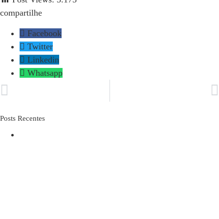
compartilhe​
Facebook
Twitter
Linkedin
Whatsapp
ANTERIOR
PRÓXIMO
Como saber se o câncer de próstata se espalhou?
Será que posso confiar no resultado da biópsia da próstata?
Posts Recentes
O IDOSO DESPROTEGIDO NA
INTERNET