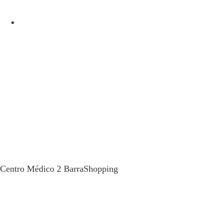
Carnaval e saúde: por que falar de
urologia na folia?
Centro Médico 2 BarraShopping
Av. das Américas, 4666 sala 408
(21) 99934-1450
Segunda à Sexta - 08:00 as 21:00
Sábados - 08:00 as 12:00