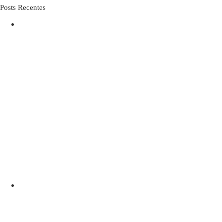
Posts Recentes
O IDOSO DESPROTEGIDO NA
INTERNET
Carnaval e saúde urológica do homem:
evitando infecção urinária, pedra nos