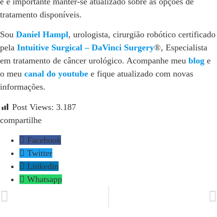
e é importante manter-se atualizado sobre as opções de
tratamento disponíveis.
Sou
Daniel Hampl
, urologista, cirurgião robótico certificado
pela
Intuitive Surgical – DaVinci Surgery
®, Especialista
em tratamento de câncer urológico. Acompanhe meu
blog
e
o meu
canal do youtube
e fique atualizado com novas
informações.
Post Views:
3.187
compartilhe​
Facebook
Twitter
Linkedin
Whatsapp
ANTERIOR
PRÓXIMO
Mulheres Devem Consultar um Urologista?
Câncer de próstata: fazer ou não o rastreamento?