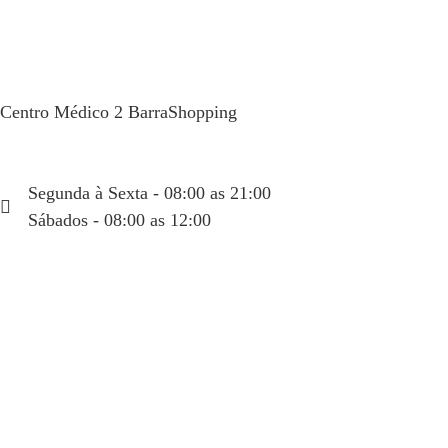
Centro Médico 2 BarraShopping
Av. das Américas, 4666 sala 408
(21) 99934-1450
Segunda à Sexta - 08:00 as 21:00
Sábados - 08:00 as 12:00
Fórum Ipanema
Rua Visconde de Pirajá, 351 sala 404
(21) 99934-6665
Segunda à Sexta - 08:00 as 21:00
Sábados - 08:00 as 12:00