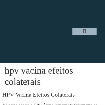
Dr. Daniel Hampl
Cirurgia Robótica
Áreas de Atuação
hpv vacina efeitos
colaterais
HPV Vacina Efeitos Colaterais
A vacina contra o HPV é uma importante ferramenta de