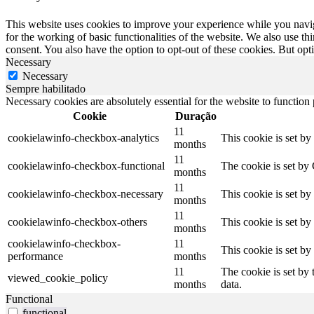
This website uses cookies to improve your experience while you naviga
for the working of basic functionalities of the website. We also use t
consent. You also have the option to opt-out of these cookies. But op
Necessary
Necessary
Sempre habilitado
Necessary cookies are absolutely essential for the website to function
Cookie
Duração
11
cookielawinfo-checkbox-analytics
This cookie is set b
months
11
cookielawinfo-checkbox-functional
The cookie is set by
months
11
cookielawinfo-checkbox-necessary
This cookie is set b
months
11
cookielawinfo-checkbox-others
This cookie is set b
months
cookielawinfo-checkbox-
11
This cookie is set b
performance
months
11
The cookie is set by
viewed_cookie_policy
months
data.
Functional
functional