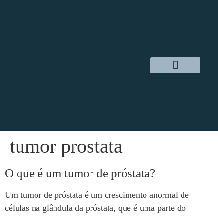
Dr. Daniel Hampl
Cirurgia Robótica
Áreas de Atuação
tumor prostata
O que é um tumor de próstata?
Um tumor de próstata é um crescimento anormal de
células na glândula da próstata, que é uma parte do