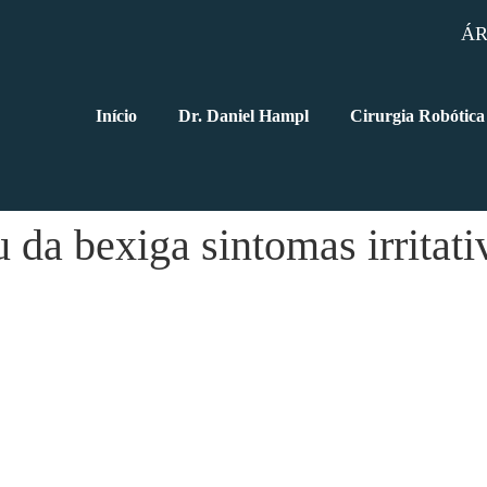
ÁR
Início
Dr. Daniel Hampl
Cirurgia Robótica
u da bexiga sintomas irritat
óstico precoce e opções de tratamento