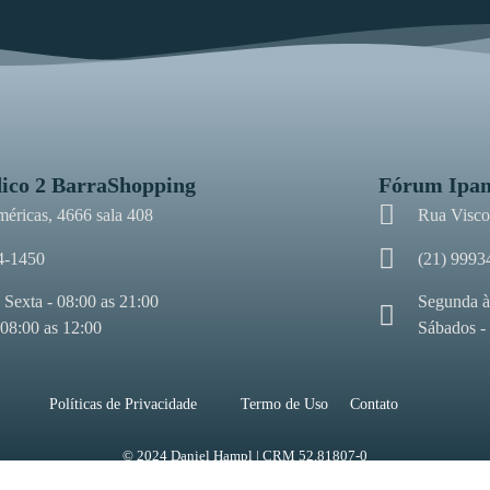
ico 2 BarraShopping
Fórum Ipa
méricas, 4666 sala 408
Rua Viscon
4-1450
(21) 9993
 Sexta - 08:00 as 21:00
Segunda à
 08:00 as 12:00
Sábados -
Políticas de Privacidade
Termo de Uso
Contato
© 2024 Daniel Hampl | CRM 52.81807-0