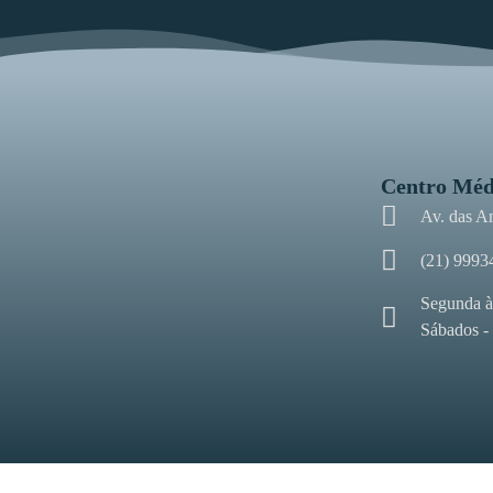
Centro Méd
Av. das A
(21) 9993
Segunda à
Sábados -