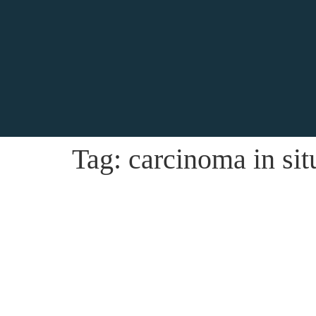
Tag:
carcinoma in sit
Câncer de bexiga: sintomas, diagn