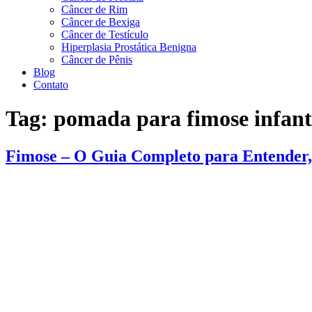
Câncer de Rim
Câncer de Bexiga
Câncer de Testículo
Hiperplasia Prostática Benigna
Câncer de Pênis
Blog
Contato
Tag:
pomada para fimose infant
Fimose – O Guia Completo para Entender, 