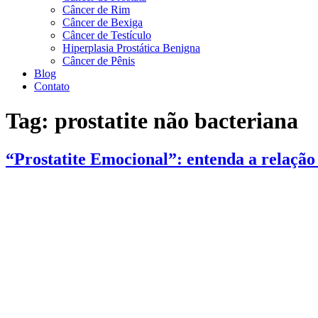
Câncer de Rim
Câncer de Bexiga
Câncer de Testículo
Hiperplasia Prostática Benigna
Câncer de Pênis
Blog
Contato
Tag:
prostatite não bacteriana
“Prostatite Emocional”: entenda a relação