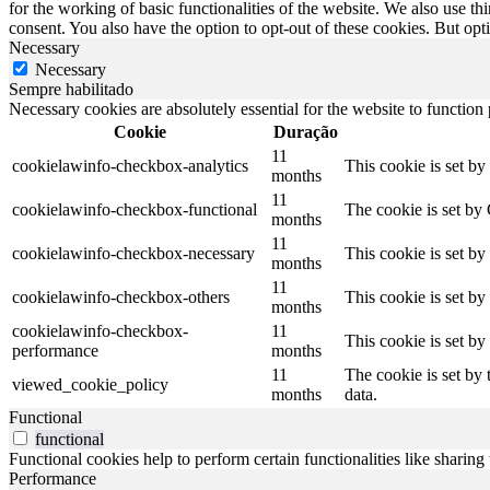
for the working of basic functionalities of the website. We also use t
consent. You also have the option to opt-out of these cookies. But op
Necessary
Necessary
Sempre habilitado
Necessary cookies are absolutely essential for the website to function
Cookie
Duração
11
cookielawinfo-checkbox-analytics
This cookie is set b
months
11
cookielawinfo-checkbox-functional
The cookie is set by
months
11
cookielawinfo-checkbox-necessary
This cookie is set b
months
11
cookielawinfo-checkbox-others
This cookie is set b
months
cookielawinfo-checkbox-
11
This cookie is set b
performance
months
11
The cookie is set by
viewed_cookie_policy
months
data.
Functional
functional
Functional cookies help to perform certain functionalities like sharing 
Performance