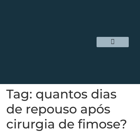
Dr. Daniel Hampl
Cirurgia Robótica
Áreas de Atuação
Tag:
quantos dias
de repouso após
cirurgia de fimose?