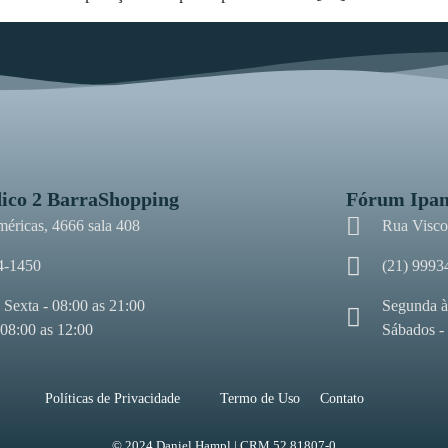
ico 2 BarraShopping
Fórum Ipa
méricas, 4666 sala 408
Rua Viscon
4-1450
(21) 9993
 Sexta - 08:00 as 21:00
Segunda à
 08:00 as 12:00
Sábados -
Políticas de Privacidade
Termo de Uso
Contato
© 2024 Daniel Hampl | CRM 52.81807-0