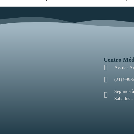
Centro Méd
Av. das A
(21) 9993
Segunda à
Sábados -