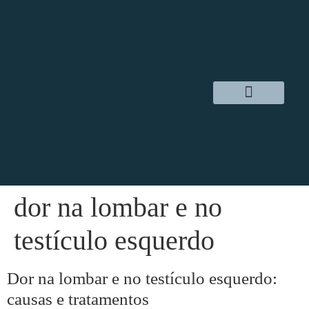
Dr. Daniel Hampl
Cirurgia Robótica
Áreas de Atuação
dor na lombar e no
testículo esquerdo
Dor na lombar e no testículo esquerdo:
causas e tratamentos