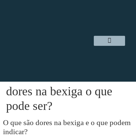
Dr. Daniel Hampl
Cirurgia Robótica
Áreas de Atuação
dores na bexiga o que
pode ser?
O que são dores na bexiga e o que podem
indicar?