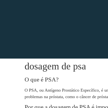
dosagem de psa
O que é PSA?
O PSA, ou Antígeno Prostático Específico, é u
problemas na próstata, como o câncer de prósta
Por que a dosagem de PSA é impo