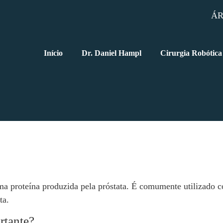
ÁR
Início
Dr. Daniel Hampl
Cirurgia Robótica
ma proteína produzida pela próstata. É comumente utilizado 
ta.
rtante?