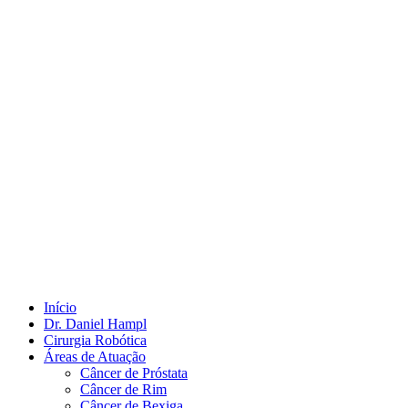
Início
Dr. Daniel Hampl
Cirurgia Robótica
Áreas de Atuação
Câncer de Próstata
Câncer de Rim
Câncer de Bexiga