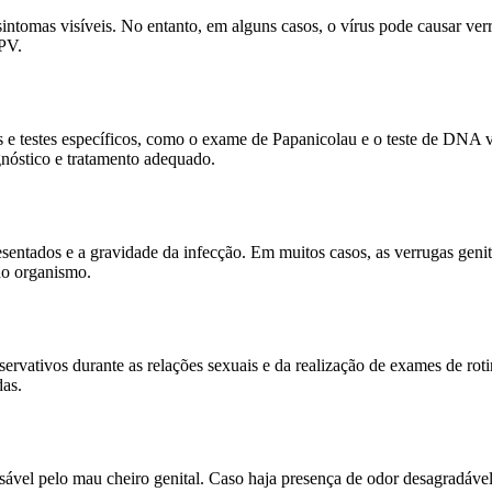
ntomas visíveis. No entanto, em alguns casos, o vírus pode causar verru
PV.
e testes específicos, como o exame de Papanicolau e o teste de DNA vir
gnóstico e tratamento adequado.
entados e a gravidade da infecção. Em muitos casos, as verrugas geni
do organismo.
ervativos durante as relações sexuais e da realização de exames de rot
das.
vel pelo mau cheiro genital. Caso haja presença de odor desagradável 