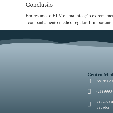
Conclusão
Em resumo, o HPV é uma infecção extremament
acompanhamento médico regular. É importante es
Centro Méd
Av. das A
(21) 9993
Segunda à
Sábados -