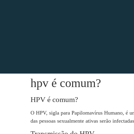
hpv é comum?
HPV é comum?
O HPV, sigla para Papilomavírus Humano, é um
das pessoas sexualmente ativas serão infectad
Transmissão do HPV