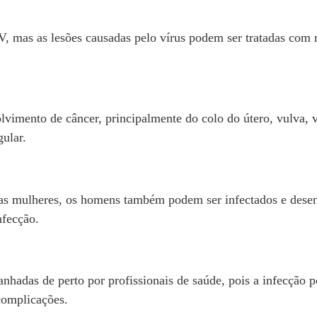
V, mas as lesões causadas pelo vírus podem ser tratadas com
imento de câncer, principalmente do colo do útero, vulva, vag
ular.
as mulheres, os homens também podem ser infectados e desenv
nfecção.
das de perto por profissionais de saúde, pois a infecção pod
complicações.