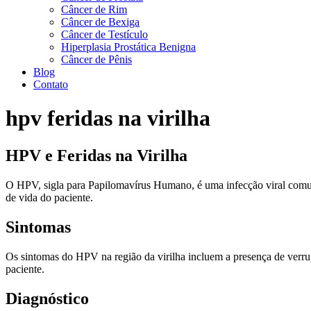
Câncer de Rim
Câncer de Bexiga
Câncer de Testículo
Hiperplasia Prostática Benigna
Câncer de Pênis
Blog
Contato
hpv feridas na virilha
HPV e Feridas na Virilha
O HPV, sigla para Papilomavírus Humano, é uma infecção viral comum q
de vida do paciente.
Sintomas
Os sintomas do HPV na região da virilha incluem a presença de verrug
paciente.
Diagnóstico