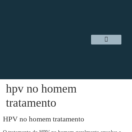
Dr. Daniel Hampl
Cirurgia Robótica
Áreas de Atuação
hpv no homem
tratamento
HPV no homem tratamento
O tratamento do HPV no homem geralmente envolve a