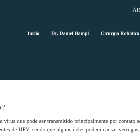
ÁR
Início
Dr. Daniel Hampl
Cirurgia Robótica
o?
írus que pode ser transmitido principalmente por contato sex
rentes de HPV, sendo que alguns deles podem causar verrugas 