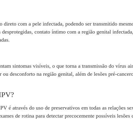
 direto com a pele infectada, podendo ser transmitido mesmo
s desprotegidas, contato íntimo com a região genital infectad
adas.
tam sintomas visíveis, o que torna a transmissão do vírus ai
r ou desconforto na região genital, além de lesões pré-cancer
 HPV?
V é através do uso de preservativos em todas as relações sexu
 exames de rotina para detectar precocemente possíveis lesõe