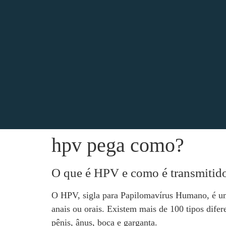
hpv pega como?
O que é HPV e como é transmitid
O HPV, sigla para Papilomavírus Humano, é um v
anais ou orais. Existem mais de 100 tipos dife
pênis, ânus, boca e garganta.