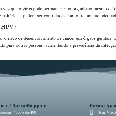
a vez que o vírus pode permanecer no organismo mesmo após 
ransitórias e podem ser controladas com o tratamento adequad
 o HPV?
o risco de desenvolvimento de câncer em órgãos genitais, co
ido para outras pessoas, aumentando a prevalência da infecçã
ico 2 BarraShopping
Fórum Ipa
méricas, 4666 sala 408
Rua Viscon