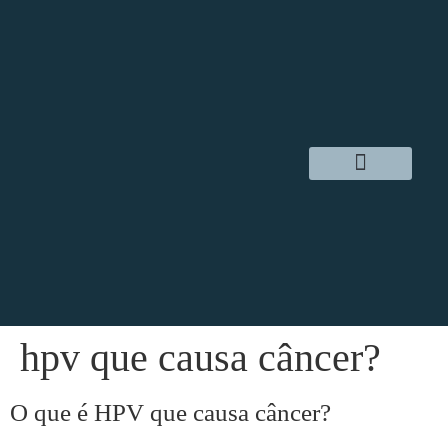
Dr. Daniel Hampl
Cirurgia Robótica
Áreas de Atuação
hpv que causa câncer?
O que é HPV que causa câncer?