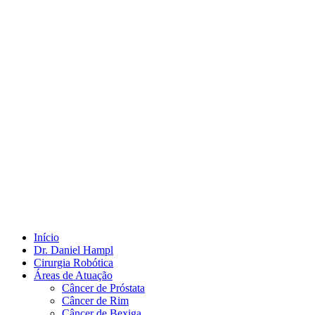
Início
Dr. Daniel Hampl
Cirurgia Robótica
Áreas de Atuação
Câncer de Próstata
Câncer de Rim
Câncer de Bexiga