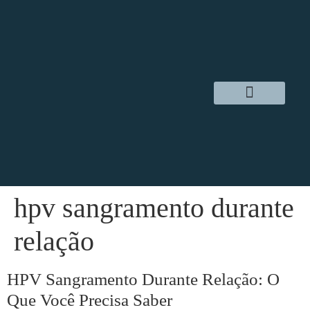
Dr. Daniel Hampl
Cirurgia Robótica
Áreas de Atuação
hpv sangramento durante
relação
HPV Sangramento Durante Relação: O
Que Você Precisa Saber