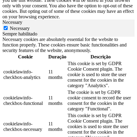
you use this website. These cookies will be stored in your browser
only with your consent. You also have the option to opt-out of these
cookies. But opting out of some of these cookies may have an effect
on your browsing experience.
Necessary
Necessary
Sempre habilitado
Necessary cookies are absolutely essential for the website to
function properly. These cookies ensure basic functionalities and
security features of the website, anonymously.
Cookie
Duração
Descrição
This cookie is set by GDPR
Cookie Consent plugin. The
cookielawinfo-
11
cookie is used to store the user
checkbox-analytics
months
consent for the cookies in the
category "Analytics".
The cookie is set by GDPR
cookielawinfo-
11
cookie consent to record the user
checkbox-functional
months
consent for the cookies in the
category "Functional".
This cookie is set by GDPR
Cookie Consent plugin. The
cookielawinfo-
11
cookies is used to store the user
checkbox-necessary
months
consent for the cookies in the