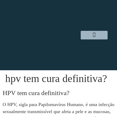
Dr. Daniel Hampl
Cirurgia Robótica
Áreas de Atuação
hpv tem cura definitiva?
HPV tem cura definitiva?
O HPV, sigla para Papilomavírus Humano, é uma infecção
sexualmente transmissível que afeta a pele e as mucosas,