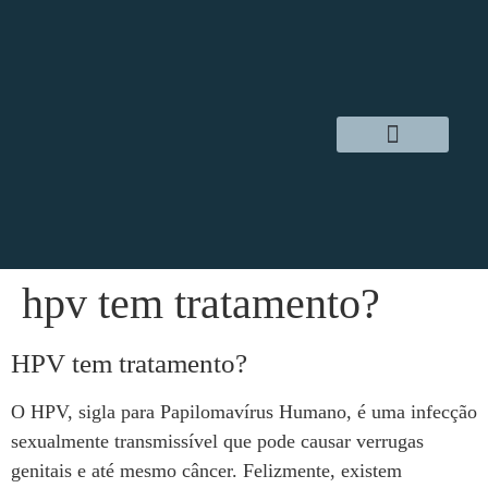
Dr. Daniel Hampl
Cirurgia Robótica
Áreas de Atuação
hpv tem tratamento?
HPV tem tratamento?
O HPV, sigla para Papilomavírus Humano, é uma infecção
sexualmente transmissível que pode causar verrugas
genitais e até mesmo câncer. Felizmente, existem