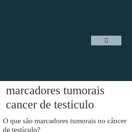
Dr. Daniel Hampl
Cirurgia Robótica
Áreas de Atuação
marcadores tumorais
cancer de testiculo
O que são marcadores tumorais no câncer
de testículo?