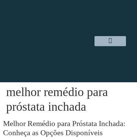
Dr. Daniel Hampl
Cirurgia Robótica
Áreas de Atuação
melhor remédio para
próstata inchada
Melhor Remédio para Próstata Inchada:
Conheça as Opções Disponíveis