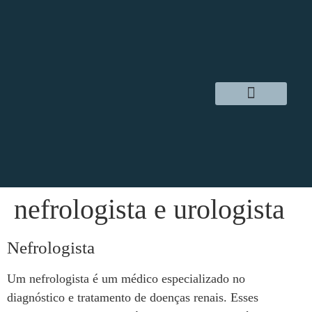
Dr. Daniel Hampl
Cirurgia Robótica
Áreas de Atuação
nefrologista e urologista
Nefrologista
Um nefrologista é um médico especializado no
diagnóstico e tratamento de doenças renais. Esses