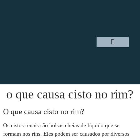
Dr. Daniel Hampl
Cirurgia Robótica
Áreas de Atuação
o que causa cisto no rim?
O que causa cisto no rim?
Os cistos renais são bolsas cheias de líquido que se
formam nos rins. Eles podem ser causados por diversos