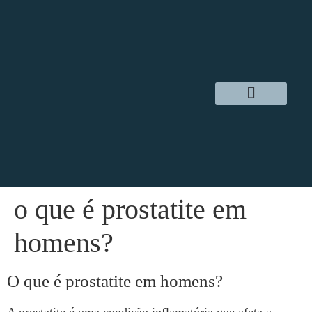
Dr. Daniel Hampl
Cirurgia Robótica
Áreas de Atuação
o que é prostatite em
homens?
O que é prostatite em homens?
A prostatite é uma condição inflamatória que afeta a