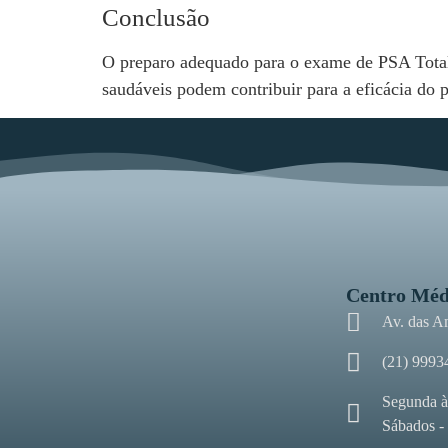
Conclusão
O preparo adequado para o exame de PSA Total é
saudáveis podem contribuir para a eficácia do 
Centro Méd
Av. das A
(21) 9993
Segunda à
Sábados -