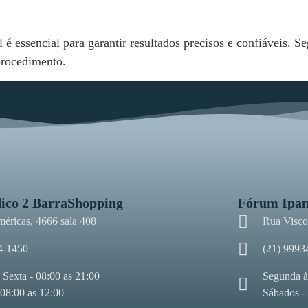
 essencial para garantir resultados precisos e confiáveis. Se
procedimento.
ico 2 BarraShopping
Fórum Ipa
méricas, 4666 sala 408
Rua Viscon
4-1450
(21) 9993
 Sexta - 08:00 as 21:00
Segunda à
 08:00 as 12:00
Sábados -