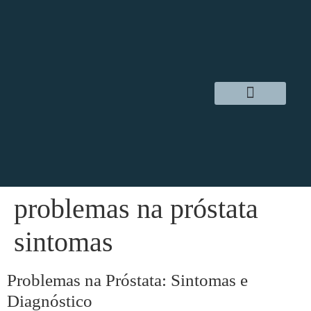
Dr. Daniel Hampl
Cirurgia Robótica
Áreas de Atuação
problemas na próstata
sintomas
Problemas na Próstata: Sintomas e
Diagnóstico