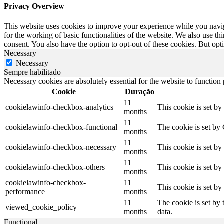
Privacy Overview
This website uses cookies to improve your experience while you naviga
for the working of basic functionalities of the website. We also use t
consent. You also have the option to opt-out of these cookies. But op
Necessary
Necessary
Sempre habilitado
Necessary cookies are absolutely essential for the website to function
Cookie
Duração
11
cookielawinfo-checkbox-analytics
This cookie is set b
months
11
cookielawinfo-checkbox-functional
The cookie is set by
months
11
cookielawinfo-checkbox-necessary
This cookie is set b
months
11
cookielawinfo-checkbox-others
This cookie is set b
months
cookielawinfo-checkbox-
11
This cookie is set b
performance
months
11
The cookie is set by
viewed_cookie_policy
months
data.
Functional