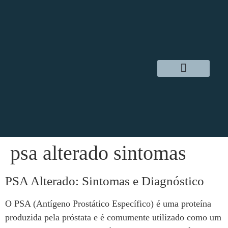
Dr. Daniel Hampl
Cirurgia Robótica
Áreas de Atuação
psa alterado sintomas
PSA Alterado: Sintomas e Diagnóstico
O PSA (Antígeno Prostático Específico) é uma proteína
produzida pela próstata e é comumente utilizado como um