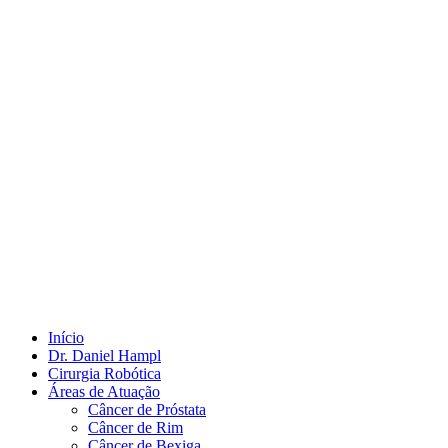
Início
Dr. Daniel Hampl
Cirurgia Robótica
Áreas de Atuação
Câncer de Próstata
Câncer de Rim
Câncer de Bexiga