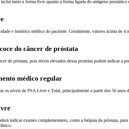
nclui tanto a forma livre quanto a forma ligada do antígeno prostático 
re
idade e histórico médico do paciente. Geralmente, valores acima de 4
coce do câncer de próstata
er de próstata, pois níveis elevados dessa proteína podem indicar a p
mento médico regular
r os níveis de PSA Livre e Total, principalmente a partir dos 50 anos
ivre
oderá indicar exames complementares, como a biópsia da próstata, para
línico.