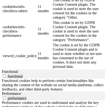
This cookie is set by GDPR
Cookie Consent plugin. The
cookielawinfo-
11
cookie is used to store the user
checkbox-others
months
consent for the cookies in the
category "Other.
This cookie is set by GDPR
cookielawinfo-
Cookie Consent plugin. The
11
checkbox-
cookie is used to store the user
months
performance
consent for the cookies in the
category "Performance".
The cookie is set by the GDPR
Cookie Consent plugin and is
11
used to store whether or not user
viewed_cookie_policy
months
has consented to the use of
cookies. It does not store any
personal data.
Functional
functional
Functional cookies help to perform certain functionalities like
sharing the content of the website on social media platforms, collect
feedbacks, and other third-party features.
Performance
performance
Performance cookies are used to understand and analyze the key
performance indexes of the website which helps in delivering a