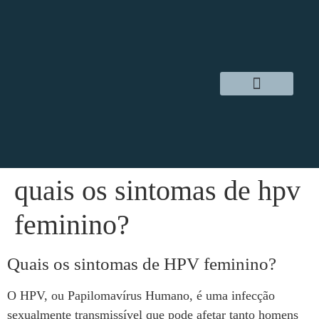
Dr. Daniel Hampl
Cirurgia Robótica
Áreas de Atuação
quais os sintomas de hpv
feminino?
Quais os sintomas de HPV feminino?
O HPV, ou Papilomavírus Humano, é uma infecção
sexualmente transmissível que pode afetar tanto homens