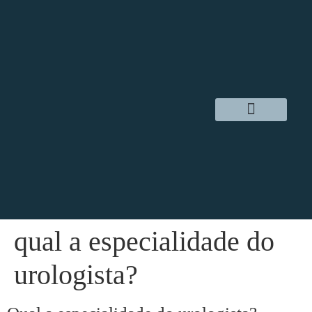
Dr. Daniel Hampl
Cirurgia Robótica
Áreas de Atuação
qual a especialidade do
urologista?