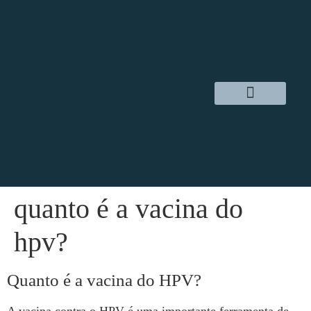
Dr. Daniel Hampl
Cirurgia Robótica
Áreas de Atuação
quanto é a vacina do
hpv?
Quanto é a vacina do HPV?
A vacina contra o HPV é uma importante ferramenta de