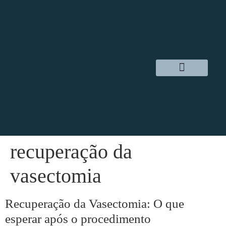
Dr. Daniel Hampl
Cirurgia Robótica
Áreas de Atuação
recuperação da
vasectomia
Recuperação da Vasectomia: O que
esperar após o procedimento