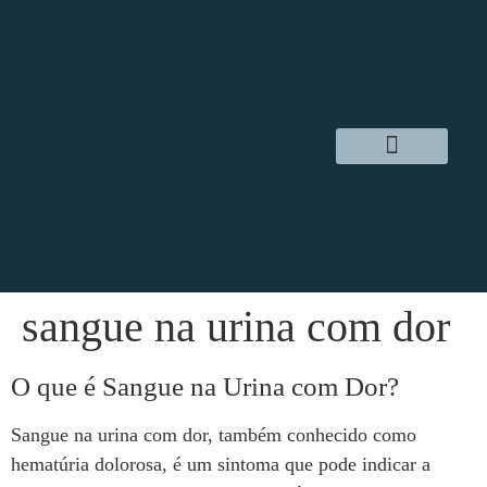
Dr. Daniel Hampl
Cirurgia Robótica
Áreas de Atuação
sangue na urina com dor
O que é Sangue na Urina com Dor?
Sangue na urina com dor, também conhecido como
hematúria dolorosa, é um sintoma que pode indicar a