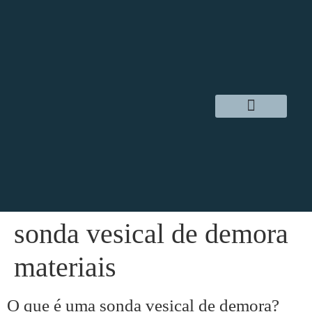
Dr. Daniel Hampl
Cirurgia Robótica
Áreas de Atuação
sonda vesical de demora
materiais
O que é uma sonda vesical de demora?