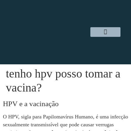
Dr. Daniel Hampl
Cirurgia Robótica
Áreas de Atuação
tenho hpv posso tomar a
vacina?
HPV e a vacinação
O HPV, sigla para Papilomavírus Humano, é uma infecção
sexualmente transmissível que pode causar verrugas