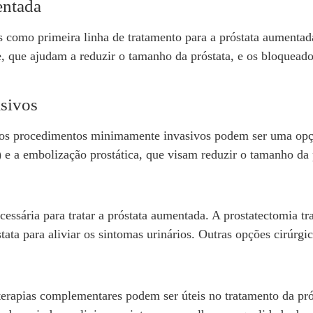
entada
s como primeira linha de tratamento para a próstata aument
e, que ajudam a reduzir o tamanho da próstata, e os bloquead
sivos
, os procedimentos minimamente invasivos podem ser uma opç
) e a embolização prostática, que visam reduzir o tamanho da p
cessária para tratar a próstata aumentada. A prostatectomia 
a para aliviar os sintomas urinários. Outras opções cirúrgicas
rapias complementares podem ser úteis no tratamento da prós