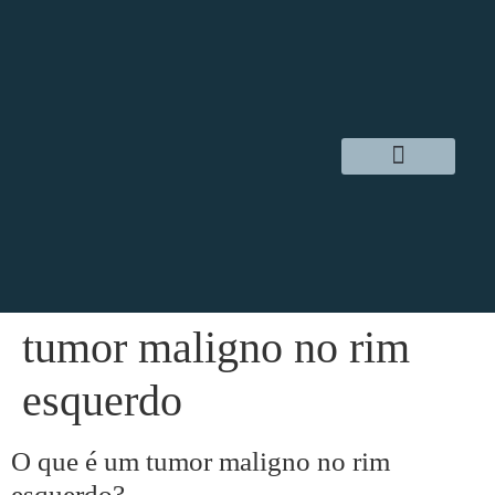
Dr. Daniel Hampl
Cirurgia Robótica
Áreas de Atuação
tumor maligno no rim
esquerdo
O que é um tumor maligno no rim
esquerdo?