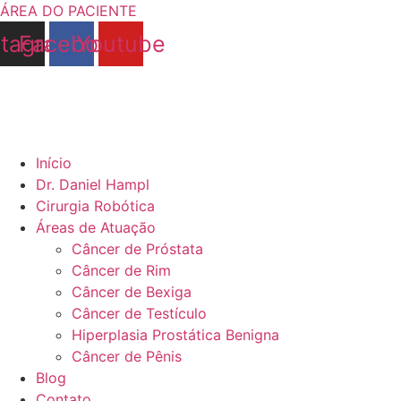
Pular
ÁREA DO PACIENTE
para
stagram
Facebook
Youtube
o
conteúdo
Início
Dr. Daniel Hampl
Cirurgia Robótica
Áreas de Atuação
Câncer de Próstata
Câncer de Rim
Câncer de Bexiga
Câncer de Testículo
Hiperplasia Prostática Benigna
Câncer de Pênis
Blog
Contato