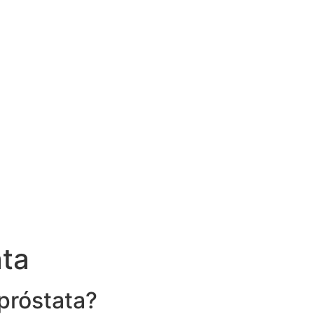
ata
próstata?