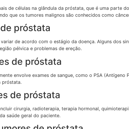
is de células na glândula da próstata, que é uma parte do
ndo que os tumores malignos são conhecidos como câncer
de próstata
variar de acordo com o estágio da doença. Alguns dos si
 região pélvica e problemas de ereção.
es de próstata
lmente envolve exames de sangue, como o PSA (Antígeno P
 próstata.
s de próstata
luir cirurgia, radioterapia, terapia hormonal, quimioterap
da saúde geral do paciente.
tumores de próstata