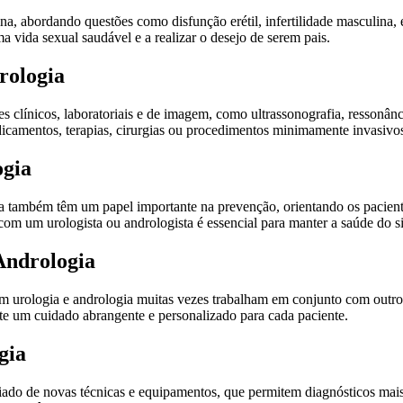
a, abordando questões como disfunção erétil, infertilidade masculina, e
a vida sexual saudável e a realizar o desejo de serem pais.
rologia
 clínicos, laboratoriais e de imagem, como ultrassonografia, ressonânc
icamentos, terapias, cirurgias ou procedimentos minimamente invasivo
ogia
ia também têm um papel importante na prevenção, orientando os pacient
com um urologista ou andrologista é essencial para manter a saúde do s
Andrologia
em urologia e andrologia muitas vezes trabalham em conjunto com outros
ante um cuidado abrangente e personalizado para cada paciente.
gia
ciado de novas técnicas e equipamentos, que permitem diagnósticos ma