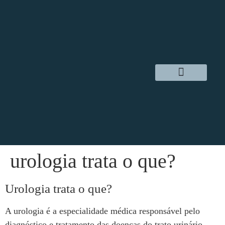
Dr. Daniel Hampl
Cirurgia Robótica
Áreas de Atuação
urologia trata o que?
Urologia trata o que?
A urologia é a especialidade médica responsável pelo
diagnóstico e tratamento das doenças do trato urinário,