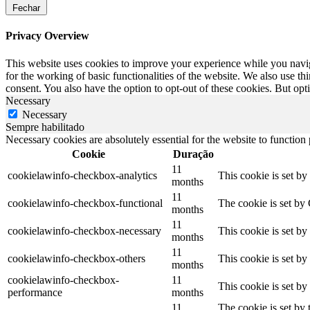
Fechar
Privacy Overview
This website uses cookies to improve your experience while you naviga
for the working of basic functionalities of the website. We also use t
consent. You also have the option to opt-out of these cookies. But op
Necessary
Necessary
Sempre habilitado
Necessary cookies are absolutely essential for the website to function
Cookie
Duração
11
cookielawinfo-checkbox-analytics
This cookie is set b
months
11
cookielawinfo-checkbox-functional
The cookie is set by
months
11
cookielawinfo-checkbox-necessary
This cookie is set b
months
11
cookielawinfo-checkbox-others
This cookie is set b
months
cookielawinfo-checkbox-
11
This cookie is set b
performance
months
11
The cookie is set by