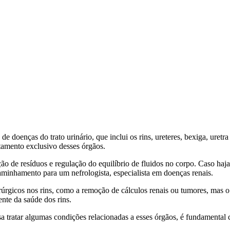
e doenças do trato urinário, que inclui os rins, ureteres, bexiga, uretr
ratamento exclusivo desses órgãos.
ção de resíduos e regulação do equilíbrio de fluidos no corpo. Caso ha
caminhamento para um nefrologista, especialista em doenças renais.
cirúrgicos nos rins, como a remoção de cálculos renais ou tumores, mas
ente da saúde dos rins.
sa tratar algumas condições relacionadas a esses órgãos, é fundamental 